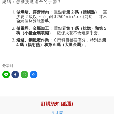
總結：怎麼挑選適合的手套？
做烘焙、露營烤肉：
重點看
第 2 碼（接觸熱）
，至
少要 2 級以上（可耐
$250^\circ\text{C}$
），才不
會端個烤盤就燙手。
做電焊、金屬加工：
重點看
第 1 碼（抗燃）和第 5
碼（小量金屬噴濺）
，確保火花不會燒穿手套。
熔爐、鋼鐵廠作業：
6 門科目都要高分，特別是
第
4 碼（輻射熱）和第 6 碼（大量金屬）
。
分享到
訂購須知 (點選)
尺寸表