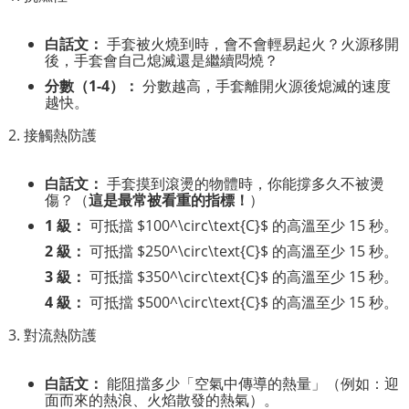
白話文：
手套被火燒到時，會不會輕易起火？火源移開
後，手套會自己熄滅還是繼續悶燒？
分數（1-4）：
分數越高，手套離開火源後熄滅的速度
越快。
2. 接觸熱防護
白話文：
手套摸到滾燙的物體時，你能撐多久不被燙
傷？（
這是最常被看重的指標！
）
1 級：
可抵擋
$100^\circ\text{C}$
的高溫至少 15 秒。
2 級：
可抵擋
$250^\circ\text{C}$
的高溫至少 15 秒。
3 級：
可抵擋
$350^\circ\text{C}$
的高溫至少 15 秒。
4 級：
可抵擋
$500^\circ\text{C}$
的高溫至少 15 秒。
3. 對流熱防護
白話文：
能阻擋多少「空氣中傳導的熱量」（例如：迎
面而來的熱浪、火焰散發的熱氣）。