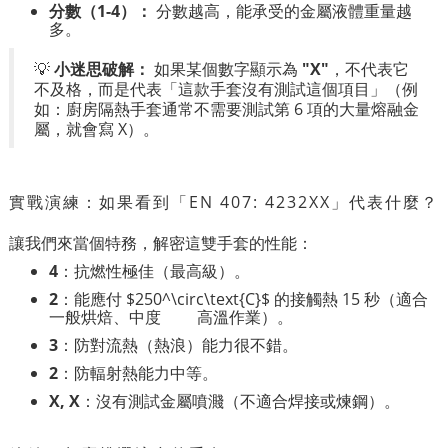
分數（1-4）：
分數越高，能承受的金屬液體重量越
多。
💡
小迷思破解：
如果某個數字顯示為
"X"
，不代表它
不及格，而是代表「這款手套沒有測試這個項目」（例
如：廚房隔熱手套通常不需要測試第 6 項的大量熔融金
屬，就會寫 X）。
實戰演練：如果看到「EN 407: 4232XX」代表什麼？
讓我們來當個特務，解密這雙手套的性能：
4
：抗燃性極佳（最高級）。
2
：能應付
$250^\circ\text{C}$
的接觸熱 15 秒（適合
一般烘焙、中度 高溫作業）。
3
：防對流熱（熱浪）能力很不錯。
2
：防輻射熱能力中等。
X, X
：沒有測試金屬噴濺（不適合焊接或煉鋼）。