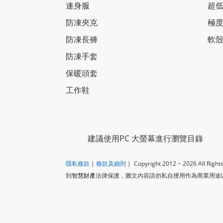
連身服
超低
防凍夾克
極度
防凍長褲
軟殼
防凍手套
保暖頭套
工作鞋
建議使用PC 大螢幕進行瀏覽目錄
隱私條款
|
​
條款及細則
| Copyright 2012 ~ 2026
All Righ
到
智慧財產
法律保護，圖文內容請勿私自擅用作為商業用途