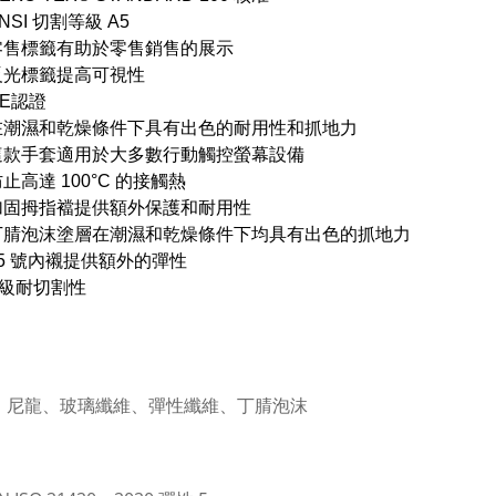
NSI 切割等級 A5
零售標籤有助於零售銷售的展示
反光標籤提高可視性
CE認證
在潮濕和乾燥條件下具有出色的耐用性和抓地力
這款手套適用於大多數行動觸控螢幕設備
止高達 100°C 的接觸熱
加固拇指襠提供額外保護和耐用性
丁腈泡沫塗層在潮濕和乾燥條件下均具有出色的抓地力
15 號內襯提供額外的彈性
E級耐切割性
E、尼龍、玻璃纖維、彈性纖維、丁腈泡沫