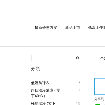
最新優惠方案
新品上市
低溫工作
全
分類
低溫防凍衣
超低溫冷凍庫 ( 零
7
下40℃）
分享到
極度寒冷 (零下
19