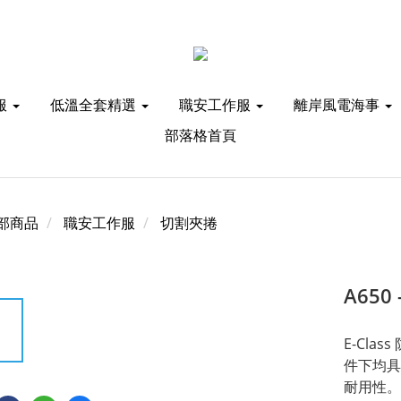
服
低溫全套精選
職安工作服
離岸風電海事
部落格首頁
部商品
職安工作服
切割夾捲
A650
E-Cl
件下均具
耐用性。