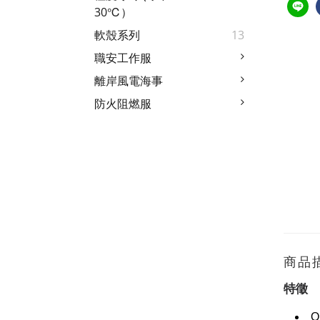
30℃）
軟殼系列
13
職安工作服
離岸風電海事
防火阻燃服
商品
特徵
O