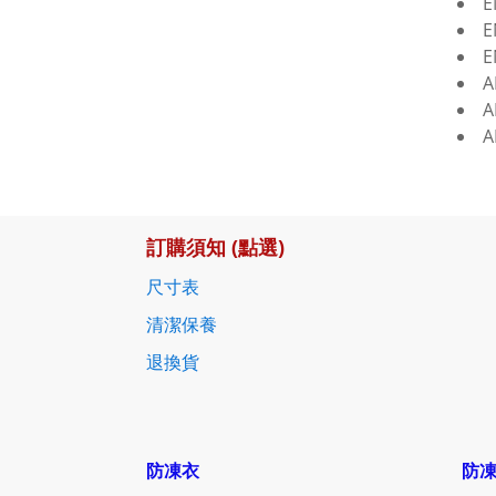
E
E
E
A
A
A
訂購須知 (點選)
尺寸表
清潔保養
退換貨
防凍衣
防