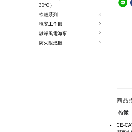
30℃）
軟殼系列
13
職安工作服
離岸風電海事
防火阻燃服
商品
特徵
CE-CAT