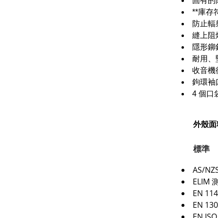
固有的
**庫存
防止輻
縫上阻
隱形鉚
耐用、
收音機
鉤環袖
4 個
外殼面
標準
AS/NZS
ELIM
EN 114
EN 130
EN IS