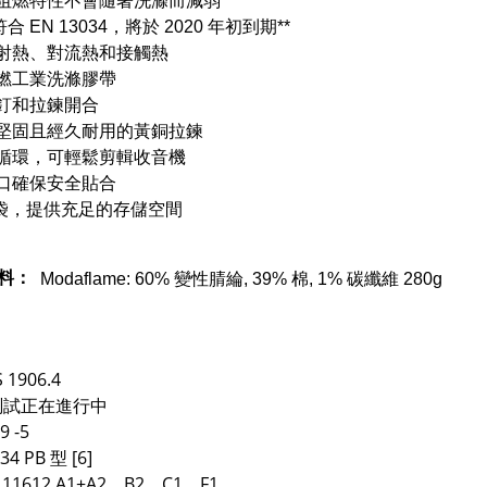
阻燃特性不會隨著洗滌而減弱
符合 EN 13034，將於 2020 年初到期**
射熱、對流熱和接觸熱
燃工業洗滌膠帶
釘和拉鍊開合
堅固且經久耐用的黃銅拉鍊
循環，可輕鬆剪輯收音機
口確保安全貼合
口袋，提供充足的存儲空間
料：
Modaflame: 60% 變性腈綸, 39% 棉, 1% 碳纖維 280g
 1906.4
 測試正在進行中
9 -5
34 PB 型 [6]
O 11612 A1+A2、B2、C1、F1