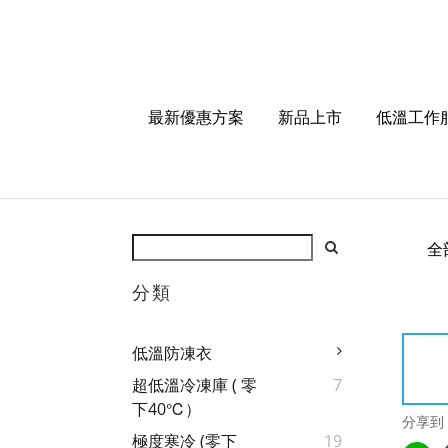
最新優惠方案
新品上市
低溫工作
全
分類
低溫防凍衣
超低溫冷凍庫 ( 零
7
下40℃）
分享到
極度寒冷 (零下
19