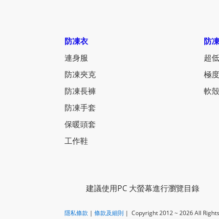
防凍衣
防
連身服
超低
防凍夾克
極度
防凍長褲
軟殼
防凍手套
保暖頭套
工作鞋
建議使用PC 大螢幕進行瀏覽目錄
隱私條款
|
​
條款及細則
| Copyright 2012 ~ 2026
All Righ