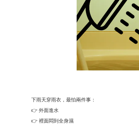
下雨天穿雨衣，最怕兩件事：
👉
外面進水
👉
裡面悶到全身濕