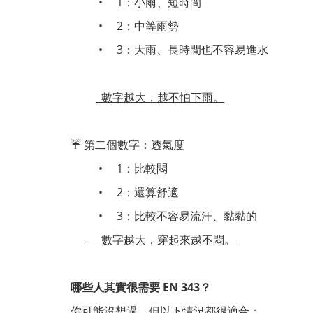
•
1
：小雨、短時間
•
2
：中等雨勢
•
3
：大雨、長時間也不容易進水
數字越大，越不怕下雨。
☔
第二個數字：透氣度
•
1
：比較悶
•
2
：還算舒適
•
3
：比較不容易流汗、黏黏的
數字越大，穿起來越不悶。
哪些人其實很需要
EN 343
？
你可能沒想過，但以下情況都很適合：