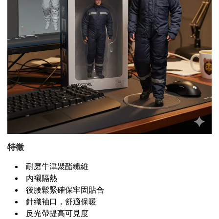
特徵
耐磨牛津聚酯纖維
內襯隔熱
後腰鬆緊確保牢固貼合
針織袖口，舒適保暖
反光帶提高可見度