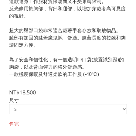
這款連身工作服材質保暖而又不受束縛限制。
反光條用於胸部，背部和腿部，以增加穿戴者高可見度
的視野。
超大的臀部口袋非常適合戴著手套存放和取放物品。
腿部有加固的膝蓋魔鬼氈，舒適。膝蓋長度的拉鍊和鉤
環固定方便。
為了安全和個性化，有一個透明ID口袋(放置識別證)的
胸袋，以及背面彈力的格外舒適感。
一款極度保暖及舒適柔軟的工作服 (-40℃)
NT$18,500
尺寸
售完