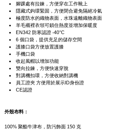
腳踝處有拉鍊，方便穿在工作靴上
隱藏式鉤環緊固，方便閉合避免隔絕冷氣
極度防水的織物表面，水珠遠離織物表面
羊毛襯裡衣領可鎖住熱度並增加保暖度
EN342 防寒認證 -40°C
6 個口袋，提供充足的儲存空間
護膝口袋方便放置護膝
手機口袋
收起風帽以增加功能
雙向拉鍊，方便快速穿脫
對講機扣環，方便收納對講機
員工證夾 方便用於展示ID身份證
CE認證
外殼布料：
100% 聚酯牛津布，防污飾面 150 克