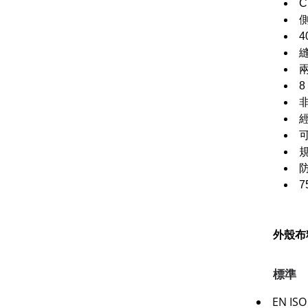
4
非
7
外殼布
標準
EN IS