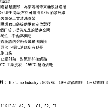
CE認證
側邊鬆緊腰部，為穿著者帶來極致舒適感
0+ UPF 等級布料可阻擋 98% 的紫外線
縫製阻燃工業清洗膠帶
兩層護膝口袋提供兩種定位選擇
8 個口袋，提供充足的儲存空間
磁性 - 不含鎳和鐵
經過認證的熔融金屬飛濺防護
可調節下擺以適應所有腿長
規則口袋
防止輻射熱、對流熱和接觸熱
5°C 工業洗衣，155°C 隧道烘乾
料：
Bizflame Industry：80% 棉、19% 聚酯纖維、1% 碳纖維 3
O 11612 A1+A2、B1、C1、E2、F1