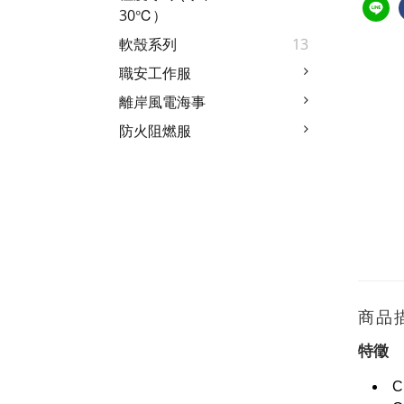
30℃）
軟殼系列
13
職安工作服
離岸風電海事
防火阻燃服
商品
特徵
C