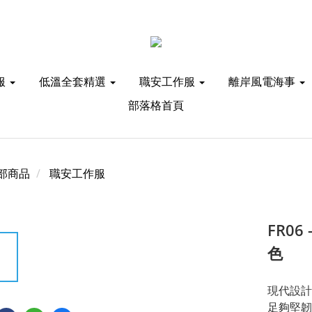
服
低溫全套精選
職安工作服
離岸風電海事
部落格首頁
部商品
職安工作服
FR06 
色
現代設計
足夠堅韌