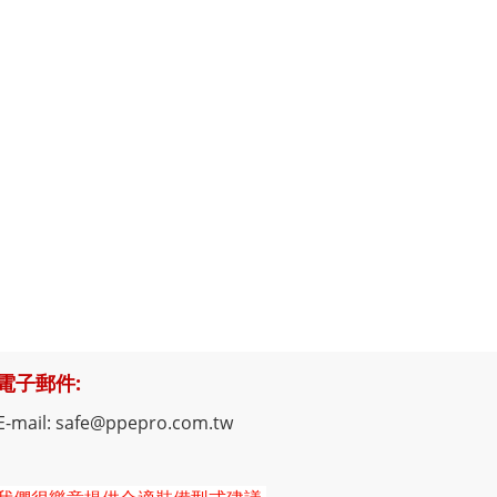
電子郵件:
E-mail: safe@ppepro.com.tw