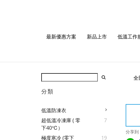
最新優惠方案
新品上市
低溫工作
全
分類
低溫防凍衣
超低溫冷凍庫 ( 零
7
下40℃）
分享到
極度寒冷 (零下
19