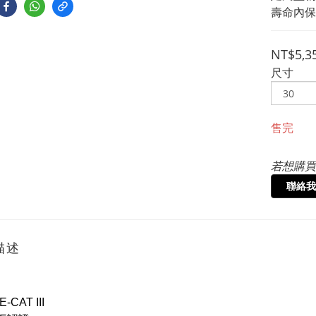
壽命內保
NT$5,3
尺寸
售完
若想購買
聯絡我
描述
E-CAT III