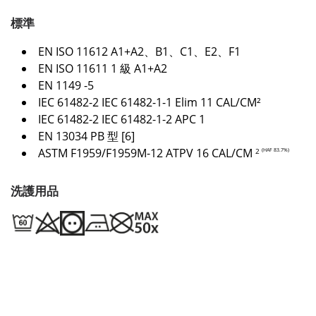
標準
EN ISO 11612 A1+A2、B1、C1、E2、F1
EN ISO 11611 1 級 A1+A2
EN 1149 -5
IEC 61482-2 IEC 61482-1-1 Elim 11 CAL/CM²
IEC 61482-2 IEC 61482-1-2 APC 1
EN 13034 PB 型 [6]
ASTM F1959/F1959M-12 ATPV 16 CAL/CM
(HAF 83.7%)
2
洗護用品