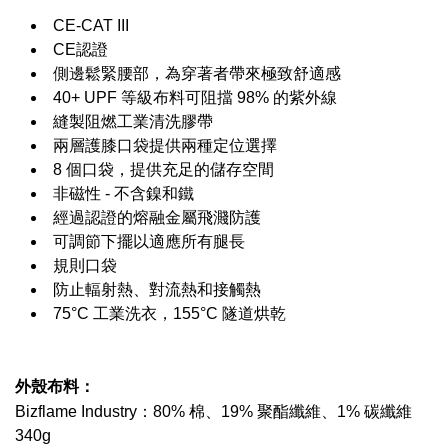
CE-CAT III
CE認證
側邊鬆緊腰部，為穿著者帶來極致舒適感
40+ UPF 等級布料可阻擋 98% 的紫外線
縫製阻燃工業清洗膠帶
兩層護膝口袋提供兩種定位選擇
8 個口袋，提供充足的儲存空間
非磁性 - 不含鎳和鐵
經過認證的熔融金屬飛濺防護
可調節下擺以適應所有腿長
規則口袋
防止輻射熱、對流熱和接觸熱
75°C 工業洗衣，155°C 隧道烘乾
外殼布料：
Bizflame Industry：80% 棉、19% 聚酯纖維、1% 碳纖維
340g