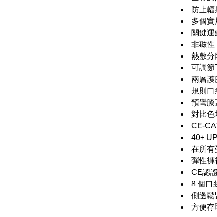
防止輻
多個實
關鍵運
非磁性 
熱敷分
可調節
兩層護
規則口
預彎膝
對比色
CE-CAT
40+ 
在所有
彈性褲
CE認
8 個
側邊鬆
方便存