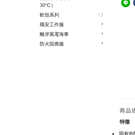
30℃）
軟殼系列
13
職安工作服
離岸風電海事
防火阻燃服
商品
特徵
固有的