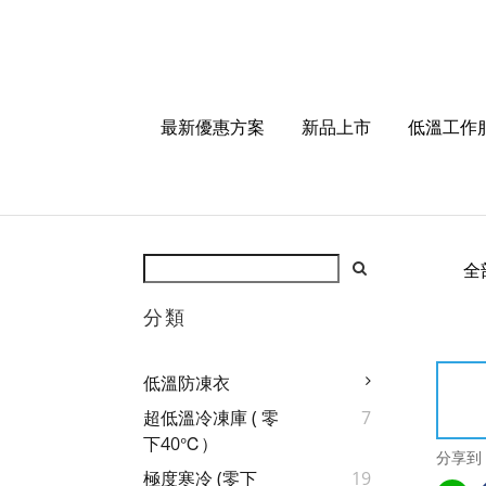
最新優惠方案
新品上市
低溫工作
全
分類
低溫防凍衣
超低溫冷凍庫 ( 零
7
下40℃）
分享到
極度寒冷 (零下
19