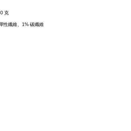
0 克
% 彈性纖維、1% 碳纖維