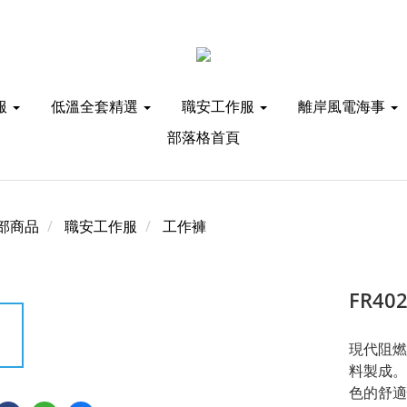
服
低溫全套精選
職安工作服
離岸風電海事
部落格首頁
部商品
職安工作服
工作褲
FR40
現代阻燃工
料製成。
色的舒適