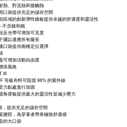
射熱、對流熱和接觸熱
用口袋提供充足的儲存空間
動區域的創新彈性鑲板提供卓越的舒適度和靈活性
- 不含鎳和鐵
段反光帶可增加可見度
下擺以適應所有腿長
膝口袋提供兩種定位選擇
袋
蓋可增加活動自由度
增添風格
 III
UPF 等級布料可阻擋 98% 的紫外線
受力點處進行加固
襠角撐板提供最大的靈活性並減少壓力
證
口袋，提供充足的儲存空間
緊腰部，為穿著者帶來極致舒適感
取的大口袋