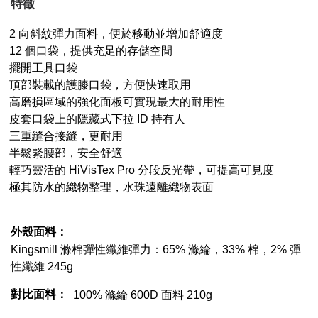
特徵
2 向斜紋彈力面料，便於移動並增加舒適度
12 個口袋，提供充足的存儲空間
擺開工具口袋
頂部裝載的護膝口袋，方便快速取用
高磨損區域的強化面板可實現最大的耐用性
皮套口袋上的隱藏式下拉 ID 持有人
三重縫合接縫，更耐用
半鬆緊腰部，安全舒適
輕巧靈活的 HiVisTex Pro 分段反光帶，可提高可見度
極其防水的織物整理，水珠遠離織物表面
外殼面料：
Kingsmill 滌棉彈性纖維彈力：65% 滌綸，33% 棉，2% 彈
性纖維 245g
對比面料：
100% 滌綸 600D 面料 210g