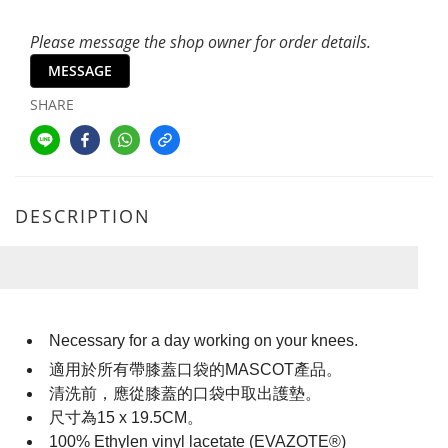
Please message the shop owner for order details.
MESSAGE
SHARE
DESCRIPTION
Necessary for a day working on your knees.
適用於所有帶膝蓋口袋的MASCOT產品。
清洗前，應從膝蓋的口袋中取出護墊。
尺寸為15 x 19.5CM。
100% Ethylen vinyl lacetate (EVAZOTE®)