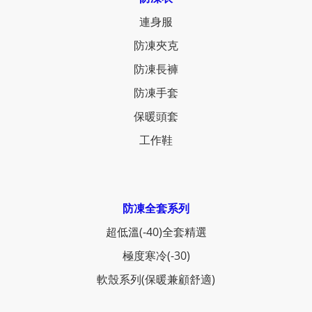
連身服
防凍夾克
防凍長褲
防凍手套
保暖頭套
工作鞋
防凍全套系列
超低溫(-40)全套精選
極度寒冷(-30)
軟殼系列(保暖兼顧舒適)