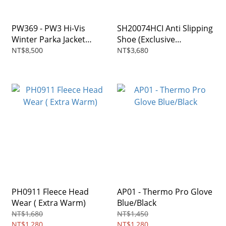
PW369 - PW3 Hi-Vis
SH20074HCI Anti Slipping
Winter Parka Jacket
Shoe (Exclusive
(-28℃)
Coldstore)
NT$8,500
NT$3,680
PH0911 Fleece Head
AP01 - Thermo Pro Glove
Wear ( Extra Warm)
Blue/Black
NT$1,680
NT$1,450
NT$1,280
NT$1,280