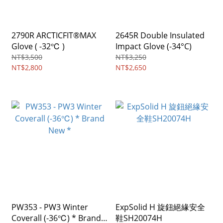
2790R ARCTICFIT®MAX
2645R Double Insulated
Glove ( -32℃ )
Impact Glove (-34°C)
NT$3,500
NT$3,250
NT$2,800
NT$2,650
PW353 - PW3 Winter
ExpSolid H 旋鈕絕緣安全
Coverall (-36℃) * Brand
鞋SH20074H