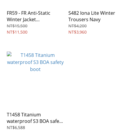
FR59 - FR Anti-Static
S482 Iona Lite Winter
Winter Jacket
Trousers Navy
Navy/Orange
NT$15,500
NT$4,200
NT$11,500
NT$3,960
T1458 Titanium
waterproof S3 BOA safety
boot
NT$6,588