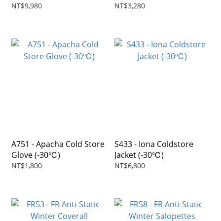
New *
NT$9,980
NT$3,280
A751 - Apacha Cold Store
S433 - Iona Coldstore
Glove (-30℃)
Jacket (-30℃)
NT$1,800
NT$6,800