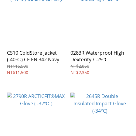
CS10 ColdStore Jacket
0283R Waterproof High
(-40℃) CE EN 342 Navy
Dexterity / -29°C
NT$15,500
NT$2,850
NT$11,500
NT$2,350