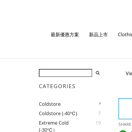
最新優惠方案
新品上市
Cloth
Vi
CATEGORIES
Coldstore
Coldstore (-40℃)
7
Extreme Cold
19
SHARE
(-30℃）