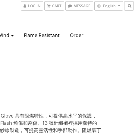
LOG IN
CART
MESSAGE
English
Wind
Flame Resistant
Order
rip Glove 具有阻燃特性，可提供高水平的保護，
c Flash 燒傷和割傷。13 號針織襯裡採用獨特的
紗線製造，可提高靈活性和手部動作。阻燃氯丁