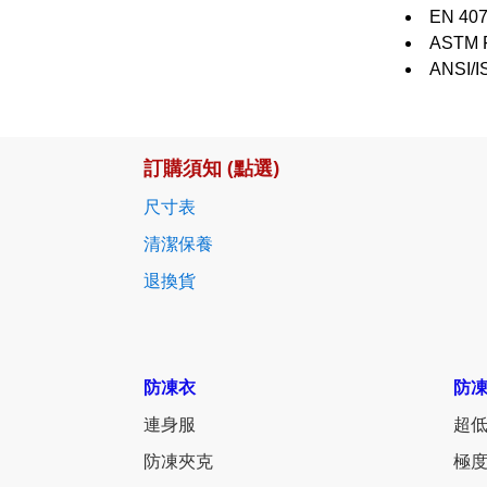
EN 40
ASTM F
ANSI/
訂購須知 (點選)
尺寸表
清潔保養
退換貨
防凍衣
防
連身服
超低
防凍夾克
極度