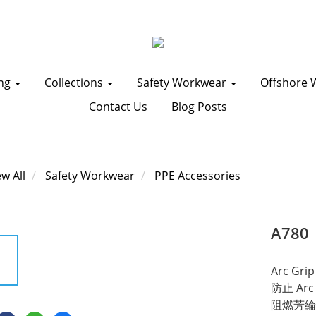
ing
Collections
Safety Workwear
Offshore 
Contact Us
Blog Posts
ew All
Safety Workwear
PPE Accessories
A780
Arc G
防止 Ar
阻燃芳綸