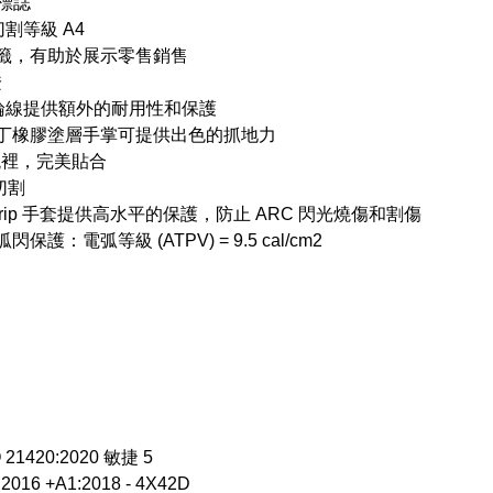
 標誌
 切割等級 A4
籤，有助於展示零售銷售
證
芳綸線提供額外的耐用性和保護
丁橡膠塗層手掌可提供出色的抓地力
號襯裡，完美貼合
切割
Grip 手套提供高水平的保護，防止 ARC 閃光燒傷和割傷
保護：電弧等級 (ATPV) = 9.5 cal/cm2
 21420:2020 敏捷 5
2016 +A1:2018 - 4X42D