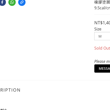
橡膠塗層
9.5cal/
NT$1,4
Size
Sold Ou
Please me
MESSA
RIPTION