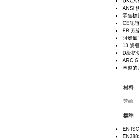
UKCA
ANSI
零售標
CE認
FR 
阻燃氯
13 
D級抗
ARC 
卓越的弧閃
材料
芳綸
標準
EN ISO
EN388: