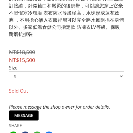
訂接縫，針織袖口和鬆緊的後綁帶，可以讓您穿上它毫
不畏懼寒冷環境 表布防水等級極高，水珠形成蓮花效
應 ，不用擔心滲入衣服裡層可以完全將水氣阻擋在身體
以外。多家低溫倉儲公司指定款 防凍衣LV等級。保暖
耐磨抗撕裂
NT$18,500
NT$15,500
Size
Sold Out
Please message the shop owner for order details.
MESSAGE
SHARE