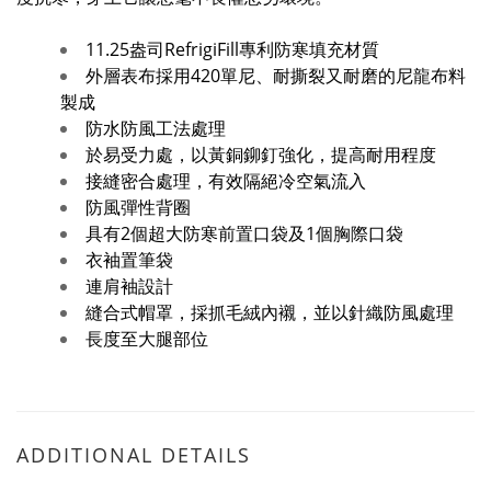
11.25盎司RefrigiFill專利防寒填充材質
外層表布採用420單尼、耐撕裂又耐磨的尼龍布料
製成
防水防風工法處理
於易受力處，以黃銅鉚釘強化，提高耐用程度
接縫密合處理，有效隔絕冷空氣流入
防風彈性背圈
具有2個超大防寒前置口袋及1個胸際口袋
衣袖置筆袋
連肩袖設計
縫合式帽罩，採抓毛絨內襯，並以針織防風處理
長度至大腿部位
ADDITIONAL DETAILS