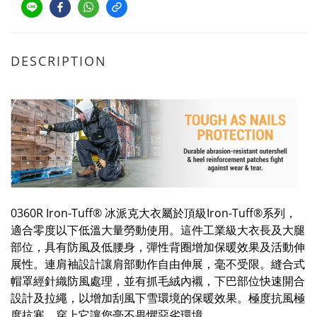
DESCRIPTION
0360R Iron-Tuff® 冰派克大衣屬於頂級Iron-Tuff®系列，
適合零度以下低溫大量勞動使用。這件工業級大衣長及大腿
部位，具有防風及低腰身，彈性背圈增加保暖效果及活動伸
展性。連肩袖設計讓肩部動作自由伸展，毫不受限。縫合式
帽罩經針織防風處理，並有抓毛絨內襯，下巴部位快速開合
設計及拉繩，以增加刮風下雪環境的保暖效果。極度抗風極
度抗寒
，穿上它讓您毫不畏懼惡劣環境
。