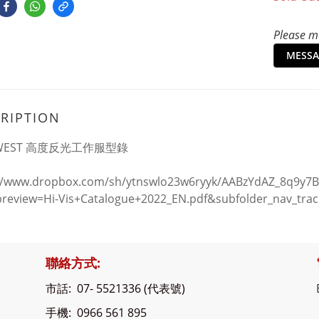
Please me
MESSA
RIPTION
TWEST 高度反光工作服型錄
//www.dropbox.com/sh/ytnswlo23w6ryyk/AABzYdAZ_8q9y7B_
review=Hi-Vis+Catalogue+2022_EN.pdf&subfolder_nav_trac
聯絡方式:
市話: 07- 5521336 (代表號)
手機: 0966 561 895