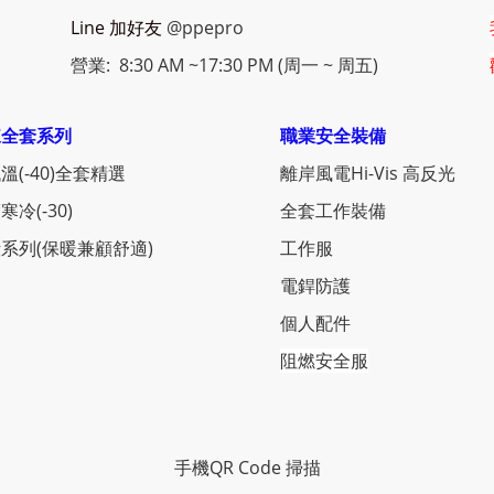
Line 加好友
@ppepro
營業: 8:30 AM ~17:30 PM (周一 ~ 周五)
凍全套系列
職業安全裝備
溫(-40)全套精選
離岸風電Hi-Vis 高反光
寒冷(-30)
全套工作裝備
系列(保暖兼顧舒適)
工作服
電銲防護
個人配件
阻燃安全服
手機QR Code 掃描