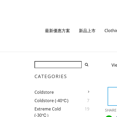
最新優惠方案
新品上市
Cloth
Vi
CATEGORIES
Coldstore
Coldstore (-40℃)
7
Extreme Cold
19
SHARE
(-30℃）