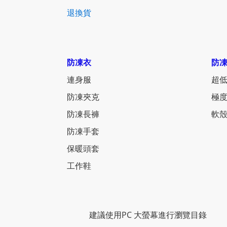
退換貨
防凍衣
防
連身服
超低
防凍夾克
極度
防凍長褲
軟殼
防凍手套
保暖頭套
工作鞋
建議使用PC 大螢幕進行瀏覽目錄