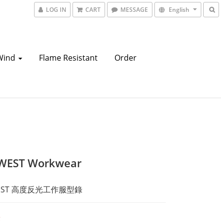
LOG IN
CART
MESSAGE
English
Wind
Flame Resistant
Order
WEST Workwear
WEST 高度反光工作服型錄
t