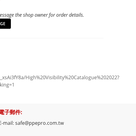
ssage the shop owner for order details.
GE
xsAi3fY8a/High%20Visibility%20Catalogue%202022?
king=1
電子郵件:
E-mail: safe@ppepro.com.tw