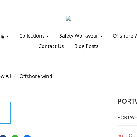
ing
Collections
Safety Workwear
Offshore 
Contact Us
Blog Posts
ew All
Offshore wind
PORT
PORT
Sold Ou