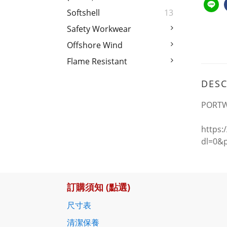
Softshell
13
Safety Workwear
Offshore Wind
Flame Resistant
DESC
POR
https:
dl=0&p
訂購須知 (點選)
尺寸表
清潔保養